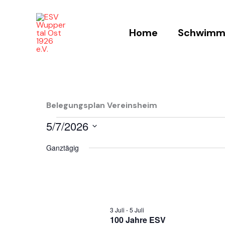
Zum
Inhalt
Home
Schwimm
springen
Belegungsplan Vereinsheim
5/7/2026
Veranstaltungen
für
Datum
Ganztägig
5
wählen.
Juli
2026
3 Juli
-
5 Juli
100 Jahre ESV