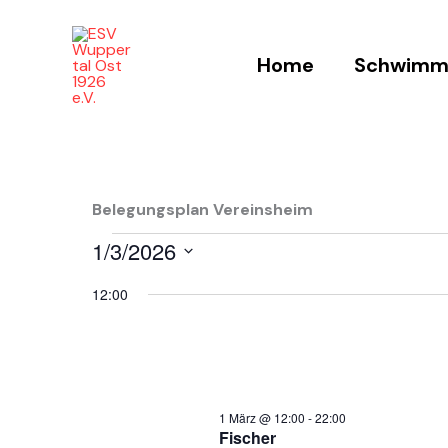
Zum
Inhalt
Home
Schwimm
springen
Belegungsplan Vereinsheim
1/3/2026
Veranstaltungen
für
Datum
12:00
1
wählen.
März
2026
1 März @ 12:00
-
22:00
Fischer