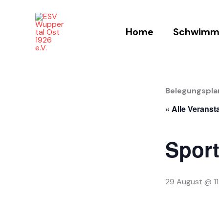
Zum
Inhalt
Home
Schwimm
springen
Belegungspla
« Alle Veranst
Sport
29 August @ 1