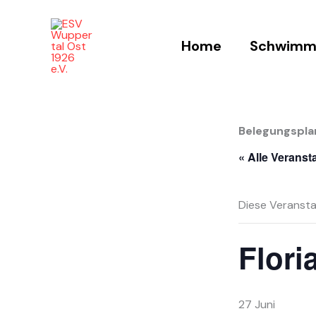
Zum
Inhalt
Home
Schwimm
springen
Belegungspla
« Alle Veranst
Diese Veransta
Flori
27 Juni